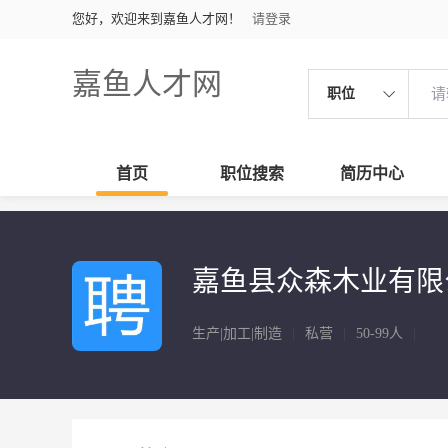
您好，欢迎来到嘉鱼人才网！
请登录
嘉鱼人才网
职位
首页
职位搜索
简历中心
嘉鱼县众森木业有限
生产|加工|制造
|
私营
|
50-99人
|