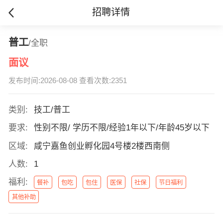
招聘详情
普工
/全职
面议
发布时间:2026-08-08 查看次数:2351
类别:
技工/普工
要求:
性别不限/ 学历不限/经验1年以下/年龄45岁以下
区域:
咸宁嘉鱼创业孵化园4号楼2楼西南侧
人数:
1
福利:
餐补
包吃
包住
医保
社保
节日福利
其他补助