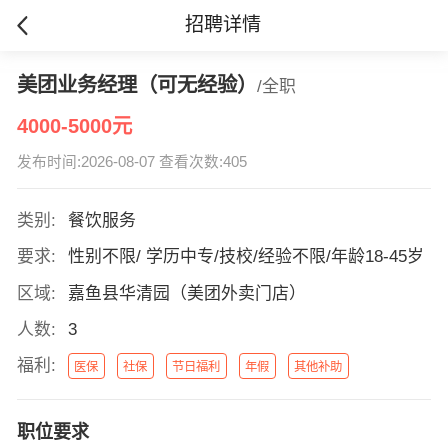
招聘详情
美团业务经理（可无经验）
/全职
4000-5000元
发布时间:2026-08-07 查看次数:405
类别:
餐饮服务
要求:
性别不限/ 学历中专/技校/经验不限/年龄18-45岁
区域:
嘉鱼县华清园（美团外卖门店）
人数:
3
福利:
医保
社保
节日福利
年假
其他补助
职位要求