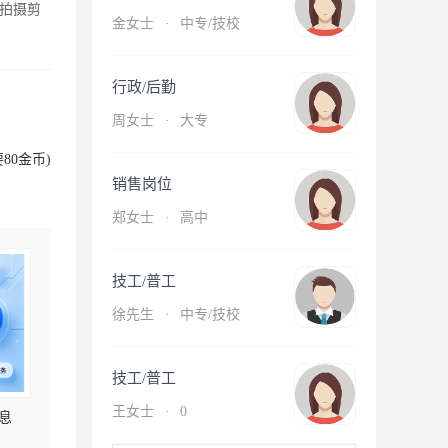
拍摄剪
金女士
·
中专/技校
行政/后勤
周女士
·
大专
80金币)
销售岗位
郑女士
·
高中
技工/普工
徐先生
·
中专/技校
技工/普工
王女士
·
0
息