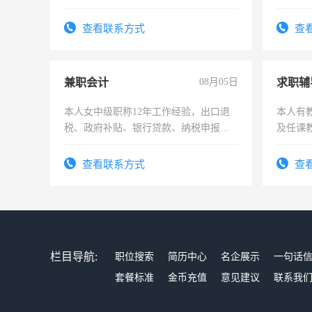
工，麻烦看到的老板加我微信聊，手机
号同微信
查看联系方式
查
兼职会计
08月05日
求职辅
本人女中级职称12年工作经验，出口退
本人有
税、政府补贴、银行贷款、纳税申报、
及任课
为各类公司策划，设建新账，理乱账业
师，求
务，财务咨询等业务。欲求兼职会计工
查看联系方式
查
作
栏目导航:
职位搜索
简历中心
名企展示
一句话
套餐标准
金币充值
意见建议
联系我