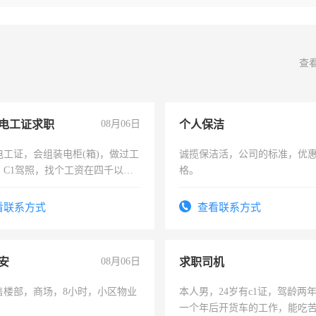
查
电工证求职
08月06日
个人保洁
电工证，会组装电柜(箱)，做过工
诚揽保洁活，公司的标准，优
；C1驾照，找个工资在四千以
格。
强县以外需要有住宿，保险勿扰
看联系方式
查看联系方式
安
08月06日
求职司机
售楼部，商场，8小时，小区物业
本人男，24岁有c1证，驾龄两
一个年后开货车的工作，能吃