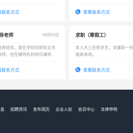
加班。
看联系方式
查看联系方式
导老师
08月05日
求职（寒假工）
教育经验，曾在学校任职班主任
本人大三在校学生，求兼职一
教师，也在辅导机构担任辅导教
或者商场。
周一至周五辅导老师的工作
看联系方式
查看联系方式
信息
招聘资讯
发布简历
企业入驻
会员中心
法律申明
们