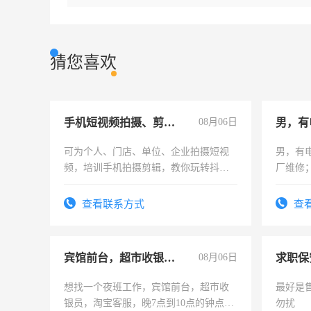
猜您喜欢
手机短视频拍摄、剪辑、抖音快手
08月06日
男，有
可为个人、门店、单位、企业拍摄短视
男，有
频，培训手机拍摄剪辑，教你玩转抖音
厂维修
可为个人、门店、单位、企业拍摄短视
上，枣
频，培训手机拍摄剪辑，教你玩转抖
电话
查看联系方式
查
音！你也可以成为拍摄达人！你也可以
成为拍摄达人！
宾馆前台，超市收银员，淘宝客服
08月06日
求职保
想找一个夜班工作，宾馆前台，超市收
最好是
银员，淘宝客服，晚7点到10点的钟点
勿扰