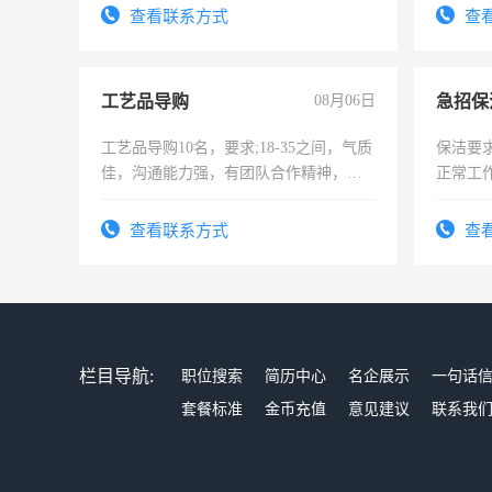
试用期1
查看联系方式
查
工艺品导购
08月06日
工艺品导购10名，要求;18-35之间，气质
保洁要
佳，沟通能力强，有团队合作精神，有
正常工
上进心，有工作经验者优先！
责任心
录，客
查看联系方式
查
懂电脑
能力，
栏目导航:
职位搜索
简历中心
名企展示
一句话
套餐标准
金币充值
意见建议
联系我