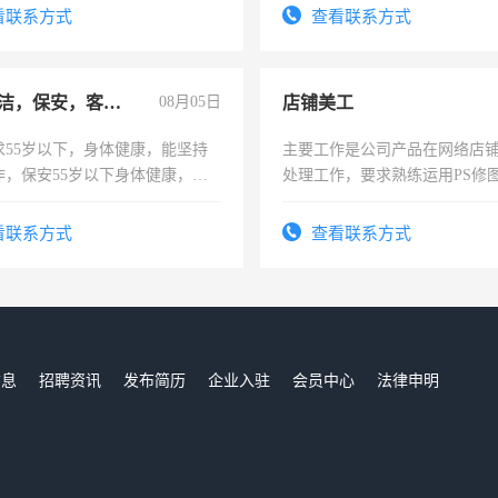
-3个月，转正后交纳五险，
看联系方式
查看联系方式
急招保洁，保安，客服，工程
08月05日
店铺美工
求55岁以下，身体健康，能坚持
主要工作是公司产品在网络店
作，保安55岁以下身体健康，有
处理工作，要求熟练运用PS修图
形象端庄，遵纪守法，无犯罪记
作时间每天8小时，待遇优厚。
服要求45岁以下高中以上文化，
看联系方式
查看联系方式
工作认真，性格开朗有良好沟通
工程，懂水电维修。
信息
招聘资讯
发布简历
企业入驻
会员中心
法律申明
们