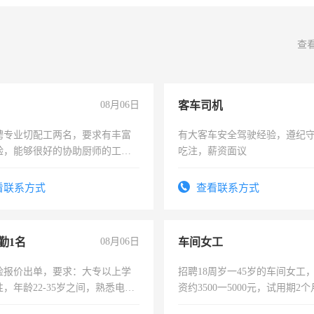
查
08月06日
客车司机
聘专业切配工两名，要求有丰富
有大客车安全驾驶经验，遵纪
验，能够很好的协助厨师的工
吃注，薪资面议
住，每月有公休，工资3500-
看联系方式
查看联系方式
勤1名
08月06日
车间女工
险报价出单，要求：大专以上学
招聘18周岁一45岁的车间女工
，年龄22-35岁之间，熟悉电脑
资约3500一5000元，试用期2
工作态度认真，具有团队精神，
险，有年薪假，年底福利