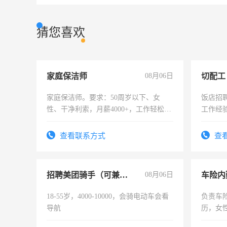
猜您喜欢
家庭保洁师
08月06日
切配工
家庭保洁师。要求：50周岁以下、女
饭店招
性、干净利索，月薪4000+，工作轻松，
工作经
时间灵活，不需坐班，适合宝妈、全职
作。包吃
太太等。
4500。
查看联系方式
查
招聘美团骑手（可兼职）
08月06日
车险内
18-55岁，4000-10000，会骑电动车会看
负责车
导航
历，女性
操作，