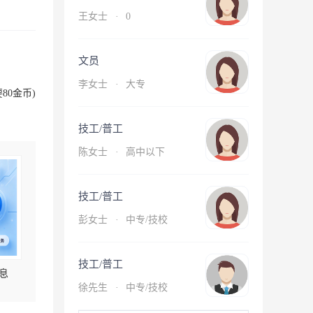
王女士
·
0
文员
李女士
·
大专
80金币)
技工/普工
陈女士
·
高中以下
技工/普工
彭女士
·
中专/技校
技工/普工
息
徐先生
·
中专/技校